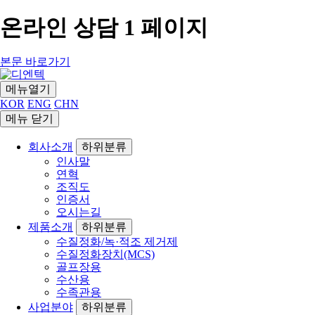
온라인 상담 1 페이지
본문 바로가기
메뉴열기
KOR
ENG
CHN
메뉴 닫기
회사소개
하위분류
인사말
연혁
조직도
인증서
오시는길
제품소개
하위분류
수질정화/녹·적조 제거제
수질정화장치(MCS)
골프장용
수산용
수족관용
사업분야
하위분류