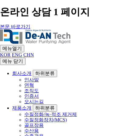
온라인 상담 1 페이지
본문 바로가기
메뉴열기
KOR
ENG
CHN
메뉴 닫기
회사소개
하위분류
인사말
연혁
조직도
인증서
오시는길
제품소개
하위분류
수질정화/녹·적조 제거제
수질정화장치(MCS)
골프장용
수산용